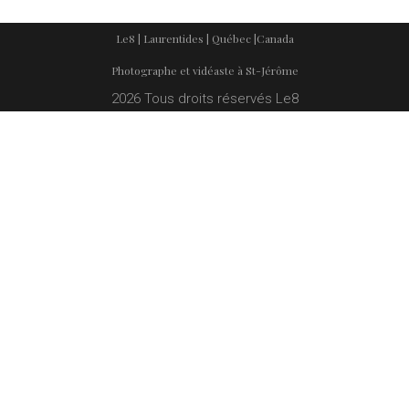
Le8 | Laurentides | Québec |Canada
Photographe et vidéaste à St-Jérôme
2026 Tous droits réservés Le8